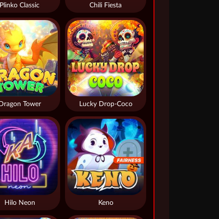
Plinko Classic
Chili Fiesta
Dragon Tower
Lucky Drop-Coco
Hilo Neon
Keno