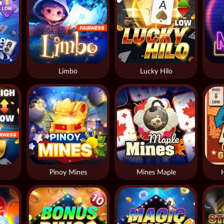
Limbo
Lucky Hilo
Pinoy Mines
Mines Maple