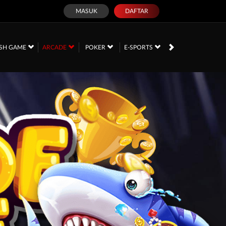
MASUK
DAFTAR
SH GAME
ARCADE
POKER
E-SPORTS
SABUNG AYAM