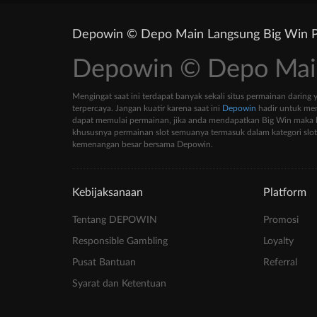
Depowin © Depo Main Langsung Big Win Pas
Depowin © Depo Main 
Mengingat saat ini terdapat banyak sekali situs permainan daring
terpercaya. Jangan kuatir karena saat ini
Depowin
hadir untuk mem
dapat memulai permainan, jika anda mendapatkan Big Win maka b
khususnya permainan slot semuanya termasuk dalam kategori slot 
kemenangan besar bersama Depowin.
Kebijaksanaan
Platform
Tentang DEPOWIN
Promosi
Responsible Gambling
Loyalty
Pusat Bantuan
Referral
Syarat dan Ketentuan