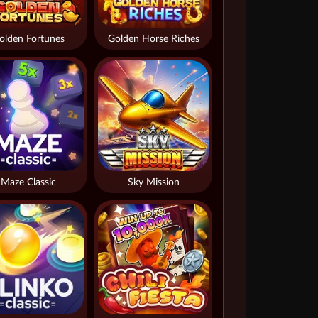
olden Fortunes
Golden Horse Riches
Maze Classic
Sky Mission