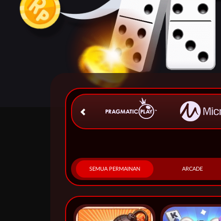
SEMUA PERMAINAN
ARCADE