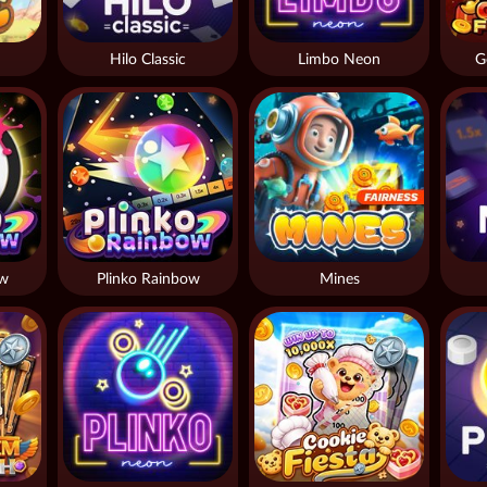
Hilo Classic
Limbo Neon
G
ow
Plinko Rainbow
Mines