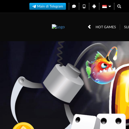
Main di Telegram
HOT GAMES
SL