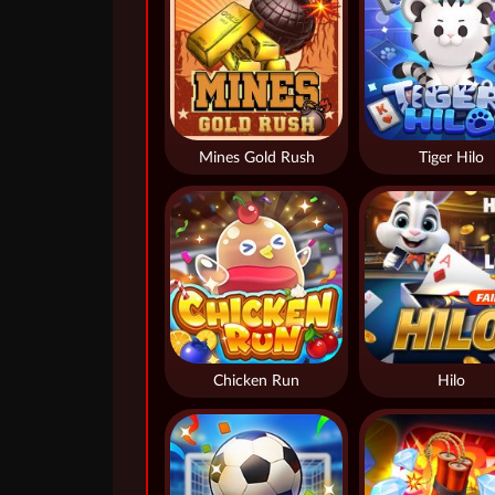
Mines Gold Rush
Tiger Hilo
Chicken Run
Hilo