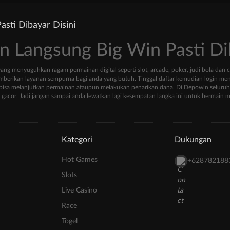
ti Dibayar Disini
Langsung Big Win Pasti Dib
 yang menyuguhkan ragam permainan digital seperti slot, arcade, poker, judi bola dan
berikan layanan sempurna bagi anda yang butuh. Tinggal daftar kemudian login m
isa melanjutkan permainan ataupun melakukan penarikan dana. Di Depowin seluruh p
gacor. Jadi jangan sampai anda lewatkan lagi kesempatan langka ini untuk bermain me
Kategori
Dukungan
Hot Games
+628782188
Slots
Live Casino
Race
Togel