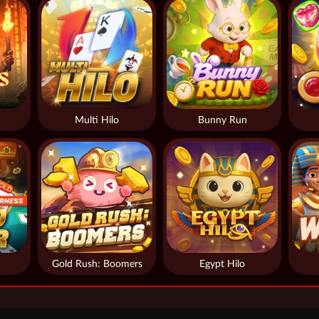
Multi Hilo
Bunny Run
Gold Rush: Boomers
Egypt Hilo