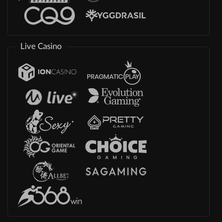
Live Casino