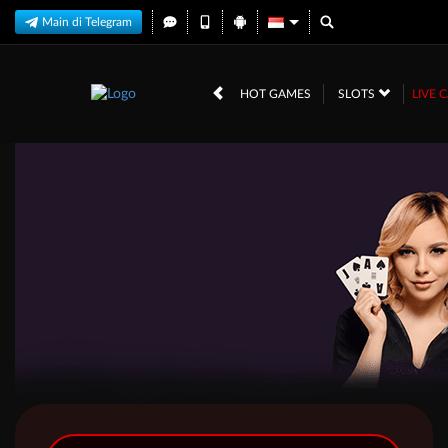
Main di Telegram
HOT GAMES
SLOTS
LIVE 