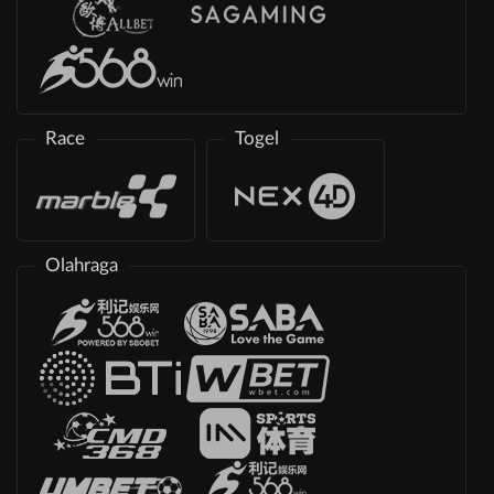
Race
Togel
Olahraga