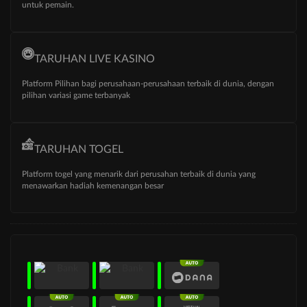
untuk pemain.
TARUHAN LIVE KASINO
Platform Pilihan bagi perusahaan-perusahaan terbaik di dunia, dengan
pilihan variasi game terbanyak
TARUHAN TOGEL
Platform togel yang menarik dari perusahan terbaik di dunia yang
menawarkan hadiah kemenangan besar