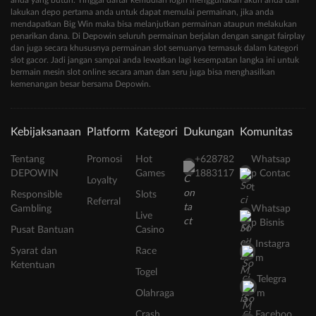
anda yang butuh. Tinggal daftar kemudian login menggunakan akun anda dan
lakukan depo pertama anda untuk dapat memulai permainan, jika anda
mendapatkan Big Win maka bisa melanjutkan permainan ataupun melakukan
penarikan dana. Di Depowin seluruh permainan berjalan dengan sangat fairplay
dan juga secara khususnya permainan slot semuanya termasuk dalam kategori
slot gacor. Jadi jangan sampai anda lewatkan lagi kesempatan langka ini untuk
bermain mesin slot online secara aman dan seru juga bisa menghasilkan
kemenangan besar bersama Depowin.
Kebijaksanaan
Platform
Kategori
Dukungan
Komunitas
Tentang
Promosi
Hot
+628782
Whatsap
DEPOWIN
Games
1883117
p Contac
Loyalty
t
Responsible
Slots
Referral
Gambling
Whatsap
Live
p Bisnis
Pusat Bantuan
Casino
Instagra
Syarat dan
Race
m
Ketentuan
Togel
Telegra
Olahraga
m
Crash
Faceboo