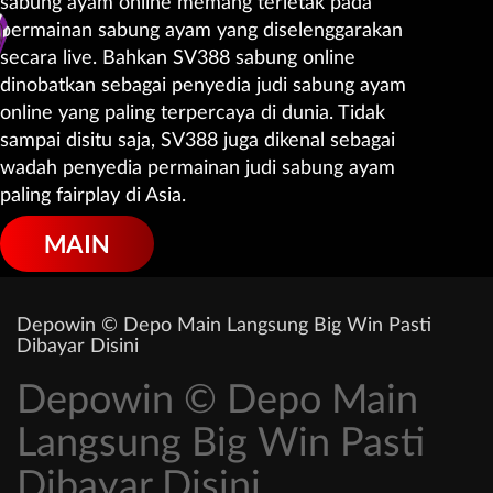
sabung ayam online memang terletak pada
permainan sabung ayam yang diselenggarakan
secara live. Bahkan SV388 sabung online
dinobatkan sebagai penyedia judi sabung ayam
online yang paling terpercaya di dunia. Tidak
sampai disitu saja, SV388 juga dikenal sebagai
wadah penyedia permainan judi sabung ayam
paling fairplay di Asia.
MAIN
Depowin © Depo Main Langsung Big Win Pasti
Dibayar Disini
Depowin © Depo Main
Langsung Big Win Pasti
Dibayar Disini