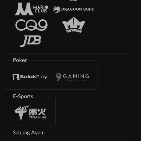
Poker
E-Sports
Sabung Ayam