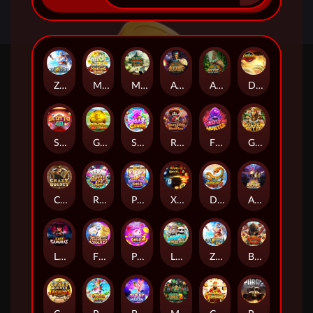
Zeustrike
Mahjong Roar
Maya: Elemental Totem
Aztec: Gold Temple
Aztec: Bonus Hunt 2
Dragon Chi’s Quest
Slotto 4D
Golden Football
Sugar Crush
Rhapsody of Muertos
Firefly Hunter
Golden Egypt
Crazy Bounty
Royal Ace
Piggy Bank Gold
Xiang Qi Ways 2
Dragon Chi's Quest 2
Aztec: Bonus Hunt
Last Samurai
Fish Prawn Crab Bonanza
Piggy Bank Gold 2
LABUBU: Fall In Wild
Zeustrike Xmas
Buffalo Rush