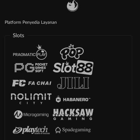
Platform Penyedia Layanan
Slots