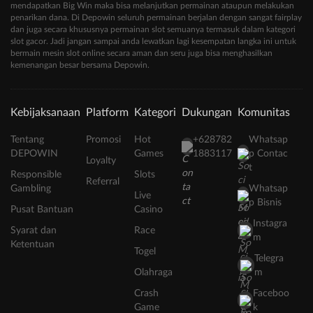
mendapatkan Big Win maka bisa melanjutkan permainan ataupun melakukan
penarikan dana. Di Depowin seluruh permainan berjalan dengan sangat fairplay
dan juga secara khususnya permainan slot semuanya termasuk dalam kategori
slot gacor. Jadi jangan sampai anda lewatkan lagi kesempatan langka ini untuk
bermain mesin slot online secara aman dan seru juga bisa menghasilkan
kemenangan besar bersama Depowin.
Kebijaksanaan
Platform
Kategori
Dukungan
Komunitas
Tentang
Promosi
Hot
+628782
Whatsap
DEPOWIN
Games
1883117
p Contac
Loyalty
t
Responsible
Slots
Referral
Gambling
Whatsap
Live
p Bisnis
Pusat Bantuan
Casino
Instagra
Syarat dan
Race
m
Ketentuan
Togel
Telegra
Olahraga
m
Crash
Faceboo
Game
k