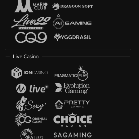
Live Casino