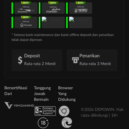
* Selama bank maintenance dan bank offline deposit dan penarikan
tidak dapat diproses
Deposit
Penarikan
Rata-rata 2 Menit
Rata-rata 3 Menit
Bersertifikasi
Tanggung
Browser
Dari
Jawab
Yang
Bermain
Didukung
©2026 DEPOWIN. Hak
cipta dilindungi | 18+