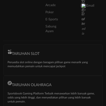
Arcade
Email
Poker
E-Sports
Sabung
Ayam
TARUHAN SLOT
Penyedia slot online dengan beragam pilihan game menarik yang
memudahkan pemain untuk mencapai jackpot
TARUHAN OLAHRAGA
Sportsbook Gaming Platform Terbaik menawarkan lebih banyak game,
odds yang lebih tinggi, dan menyediakan pilihan yang lebih banyak
untuk pemain.