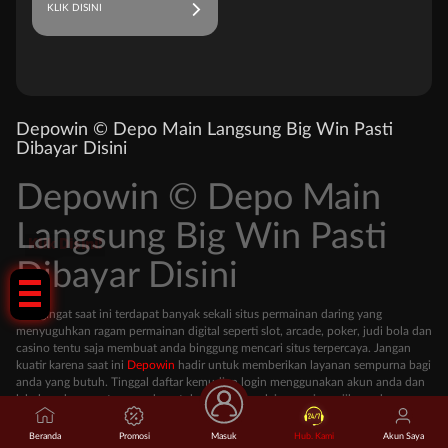
KLIK DISINI
Depowin © Depo Main Langsung Big Win Pasti
Dibayar Disini
Depowin © Depo Main
Langsung Big Win Pasti
Klik Disini!
Dibayar Disini
Mengingat saat ini terdapat banyak sekali situs permainan daring yang
menyuguhkan ragam permainan digital seperti slot, arcade, poker, judi bola dan
casino tentu saja membuat anda binggung mencari situs terpercaya. Jangan
kuatir karena saat ini
Depowin
hadir untuk memberikan layanan sempurna bagi
anda yang butuh. Tinggal daftar kemudian login menggunakan akun anda dan
lakukan depo pertama anda untuk dapat memulai permainan, jika anda
mendapatkan Big Win maka bisa melanjutkan permainan ataupun melakukan
penarikan dana. Di Depowin seluruh permainan berjalan dengan sangat
Beranda
Promosi
Masuk
Hub. Kami
Akun Saya