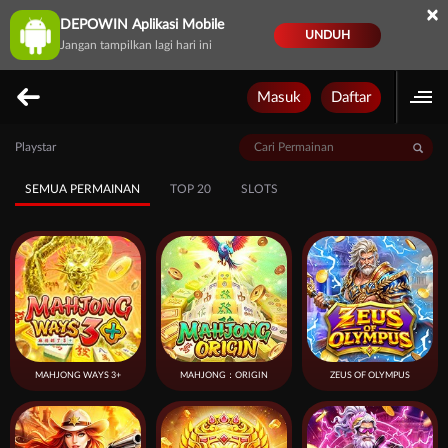
×
DEPOWIN Aplikasi Mobile
UNDUH
Jangan tampilkan lagi hari ini
Masuk
Daftar
Playstar
SEMUA PERMAINAN
TOP 20
SLOTS
MAHJONG WAYS 3+
MAHJONG：ORIGIN
ZEUS OF OLYMPUS