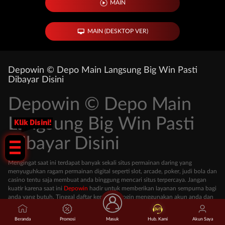
MAIN
MAIN (DESKTOP VER)
Depowin © Depo Main Langsung Big Win Pasti
Dibayar Disini
Depowin © Depo Main
Langsung Big Win Pasti
Klik Disini!
Dibayar Disini
Mengingat saat ini terdapat banyak sekali situs permainan daring yang
menyuguhkan ragam permainan digital seperti slot, arcade, poker, judi bola dan
casino tentu saja membuat anda binggung mencari situs terpercaya. Jangan
kuatir karena saat ini
Depowin
hadir untuk memberikan layanan sempurna bagi
anda yang butuh. Tinggal daftar kemudian login menggunakan akun anda dan
lakukan depo pertama anda untuk dapat memulai permainan, jika anda
mendapatkan Big Win maka bisa melanjutkan permainan ataupun melakukan
Beranda
Promosi
Masuk
Hub. Kami
Akun Saya
penarikan dana. Di Depowin seluruh permainan berjalan dengan sangat