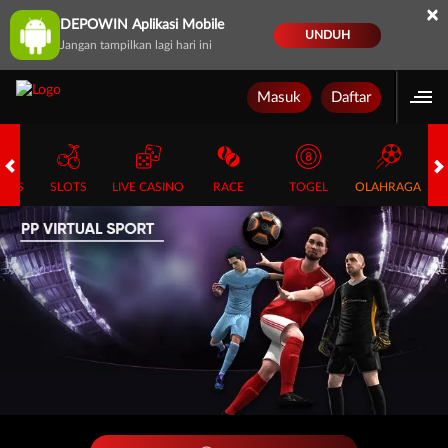
×
DEPOWIN Aplikasi Mobile
UNDUH
Jangan tampilkan lagi hari ini
Masuk
Daftar
MES
SLOTS
LIVE CASINO
RACE
TOGEL
OLAHRAGA
CR